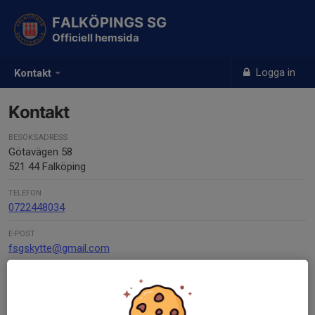
FALKÖPINGS SG
Officiell hemsida
Logga in
Kontakt
Kontakt
BESÖKSADRESS
Götavägen 58
521 44 Falköping
TELEFON
0722448034
E-POST
fsgskytte@gmail.com
FAKTURAADRESS