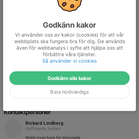
Falköpings SG
C/O: Robbin Torstensson
Lundenvägen 31 a
541 39 Skövde
Godkänn kakor
MEJLA PDF-FAKTUROR TILL
Vi använder oss av kakor (cookies) för att vår
fsgrobbin@gmail.com
webbplats ska fungera bra för dig. De används
även för webbanalys i syfte att hjälpa oss att
FÖRENINGSNUMMER
förbättra våra tjänster.
42544-38
Så använder vi cookies
ORG. NUMMER
867800-6555
Godkänn alla kakor
BANKGIRO
Bara nödvändiga
5439-3061
Kontaktpersoner
Rickard Lindberg
Ordförande, Ledare
Mobil visas bara för inloggade