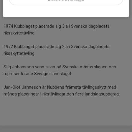
1974 Placerades sig Göran Persson 1:a i den nordiska tävlingen
Margaretakedjan.
1974 Klubblaget placerade sig 3:a i Svenska dagbladets
riksskyttetävling.
1972 Klubblaget placerade sig 2:a i Svenska dagbladets
riksskyttetävling.
Stig Johansson vann silver på Svenska mästerskapen och
representerade Sverige i landslaget.
Jan-Olof Janneson är klubbens främsta tävlingsskytt med
många placeringar i rikstävlingar och flera landslagsuppdrag.