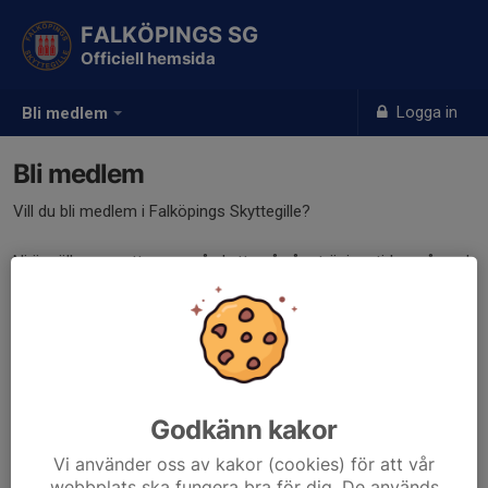
FALKÖPINGS SG
Officiell hemsida
Logga in
Bli medlem
Bli medlem
Vill du bli medlem i Falköpings Skyttegille?
Ni är välkomna att prova på skytte på våra träningstider mån och
torsdagar kl 17:30-19:30
Avgifter
Medlemsavgift
Barn/ungdom: 200 kr
Vuxen: 275 kr
Godkänn kakor
Vi använder oss av kakor (cookies) för att vår
Träningshäfte (räcker 10 gånger)
webbplats ska fungera bra för dig. De används