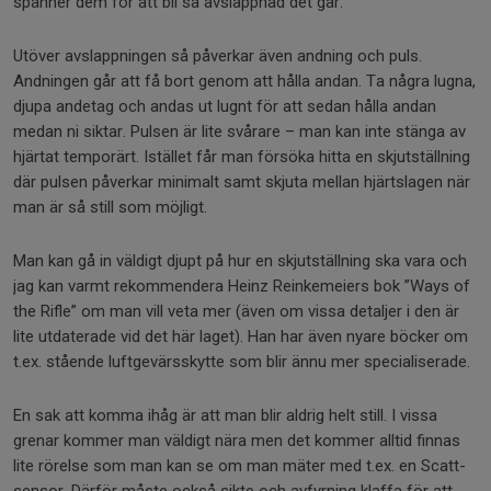
spänner dem för att bli så avslappnad det går.
Utöver avslappningen så påverkar även andning och puls.
Andningen går att få bort genom att hålla andan. Ta några lugna,
djupa andetag och andas ut lugnt för att sedan hålla andan
medan ni siktar. Pulsen är lite svårare – man kan inte stänga av
hjärtat temporärt. Istället får man försöka hitta en skjutställning
där pulsen påverkar minimalt samt skjuta mellan hjärtslagen när
man är så still som möjligt.
Man kan gå in väldigt djupt på hur en skjutställning ska vara och
jag kan varmt rekommendera Heinz Reinkemeiers bok ”Ways of
the Rifle” om man vill veta mer (även om vissa detaljer i den är
lite utdaterade vid det här laget). Han har även nyare böcker om
t.ex. stående luftgevärsskytte som blir ännu mer specialiserade.
En sak att komma ihåg är att man blir aldrig helt still. I vissa
grenar kommer man väldigt nära men det kommer alltid finnas
lite rörelse som man kan se om man mäter med t.ex. en Scatt-