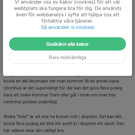
Vi använder oss av kakor (cookies) för att vår
Det första är att inte centrera pricken, utan istället sträva efter
webbplats ska fungera bra för dig. De används
ett visst avstånd mellan t.ex. toppen av pricken och ringen. Det
även för webbanalys i syfte att hjälpa oss att
fungerar om ljuset är identiskt varje gång man skjuter, men om
förbättra våra tjänster.
man kommer till en annan bana eller i synnerhet om man skjuter
Så använder vi cookies
utomhus så blir det problem.
Godkänn alla kakor
Återigen är det ögat som luras. Ju ljusare det är desto mindre
ser pricken ut. Om man då eftersträvar ett visst avstånd så
Bara nödvändiga
kommer man sikta på olika ställen beroende på ljuset. Samtidigt
ser man undermedvetet att pricken inte är i mitten och börjar
kompensera. Inomhus blir problemet ganska litet men kan ändå
kosta en del decimaler när man kommer till en annan bana.
Utomhus är det superviktigt för där kan det göra flera poäng
bara att solen kommer fram eller går i moln om man inte
centrerar pricken ordentligt.
Andra ”felet” är att inte ha kornet mitt i dioptern. Det kan lätt
kosta flera poäng att titta lite snett in i dioptern ett skott. Den
här videon visar det väldigt bra: