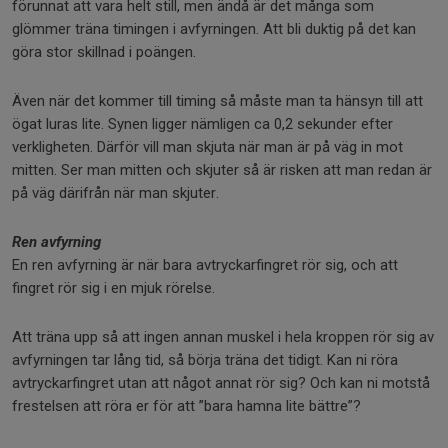
förunnat att vara helt still, men ändå är det många som
glömmer träna timingen i avfyrningen. Att bli duktig på det kan
göra stor skillnad i poängen.
Även när det kommer till timing så måste man ta hänsyn till att
ögat luras lite. Synen ligger nämligen ca 0,2 sekunder efter
verkligheten. Därför vill man skjuta när man är på väg in mot
mitten. Ser man mitten och skjuter så är risken att man redan är
på väg därifrån när man skjuter.
Ren avfyrning
En ren avfyrning är när bara avtryckarfingret rör sig, och att
fingret rör sig i en mjuk rörelse.
Att träna upp så att ingen annan muskel i hela kroppen rör sig av
avfyrningen tar lång tid, så börja träna det tidigt. Kan ni röra
avtryckarfingret utan att något annat rör sig? Och kan ni motstå
frestelsen att röra er för att ”bara hamna lite bättre”?