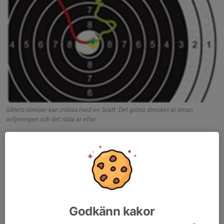
Siktets rörelser kan mätas med en Scatt. Det gröna strecket är innan
avfyrningen och det röda är efter.
Centrering
Nästa del är centreringen. Som nämnt handlar det om att ha
pricken mitt i kornringen och kornringen mitt i dioptern. Där finns
det två vanliga ”fel” att jobba med. Det är fel inom
citationstecken för man kan skjuta bra trots dem. Det allra
viktigaste är att göra likadant varje gång.
Godkänn kakor