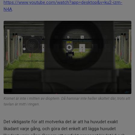
https://www.youtube.com/watch?app=desktop&v=ku2-izm-
N4A
.
Kornet är inte i mitten av dioptern. Då hamnar inte heller skottet där, trots att
tavlan är mitt i ringen.
Det viktigaste för att motverka det är att ha huvudet exakt
likadant varje gång, och göra det enkelt att lägga huvudet