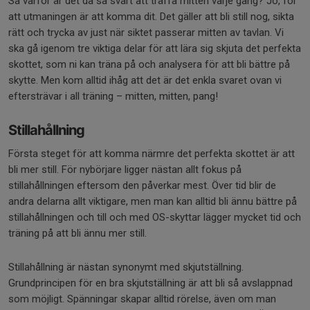
Så varför är det då så svårt att träffa mitten varje gång? Jo, för
att utmaningen är att komma dit. Det gäller att bli still nog, sikta
rätt och trycka av just när siktet passerar mitten av tavlan. Vi
ska gå igenom tre viktiga delar för att lära sig skjuta det perfekta
skottet, som ni kan träna på och analysera för att bli bättre på
skytte. Men kom alltid ihåg att det är det enkla svaret ovan vi
eftersträvar i all träning – mitten, mitten, pang!
Stillahållning
Första steget för att komma närmre det perfekta skottet är att
bli mer still. För nybörjare ligger nästan allt fokus på
stillahållningen eftersom den påverkar mest. Över tid blir de
andra delarna allt viktigare, men man kan alltid bli ännu bättre på
stillahållningen och till och med OS-skyttar lägger mycket tid och
träning på att bli ännu mer still.
Stillahållning är nästan synonymt med skjutställning.
Grundprincipen för en bra skjutställning är att bli så avslappnad
som möjligt. Spänningar skapar alltid rörelse, även om man