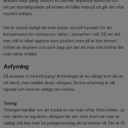
likadant varje gång. Genom ett perfekt anpassat kindstöd och
ett par kontaktpunkter på kinden att hålla reda på så går det ofta
mycket enklare.
Det är också vanligt att man börjar röra på huvudet för att
kompensera för rörelserna i siktet, i synnerhet i stå. Då ser det
mer still ut vilket upplevs som positivt, men då är inte kornet i
mitten av dioptern och som sagt gör det att man inte träffar där
man siktar istället.
Avfyrning
Så avslutar vi med ett pang! Avfyrningen är en väldigt kort del av
ett skott, men istället desto viktigare. En bra avfyrning är väl
tajmad och med en väldigt ren rörelse.
Timing
Timingen handlar om att trycka av när man viftar förbi mitten. Ju
mer siktet rör sig desto viktigare blir det, men även när man är
väldigt still kan man ha pulsgenomslag att ta hänsyn till. Det är få