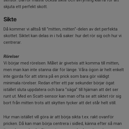
sensor. Därför måste också sikte och avfyrning klaffa för att
skjuta ett perfekt skott.
Sikte
Då kommer vi alltså till ”mitten, mitten”-delen av det perfekta
skottet. Siktet kan delas in i två saker: hur det rör sig och hur vi
centrerar.
Rörelser
Vi börjar med rörelsen. Målet är givetvis att komma till mitten,
men man kan inte stanna där för länge. Våra ögon är helt enkelt
inte gjorda för att stirra på en prick som bara gör väldigt
minimala rörelser. Redan efter ett par sekunder börjar ögat
istället sluta uppdatera och bara ”säga” till hjärnan att det ser
runt ut. Med en Scatt-sensor kan man ofta se att siktet rör sig
bort från mitten trots att skytten tycker att det står helt still.
Hur man istället vill göra är att börja sikta t.ex. rakt ovanför
pricken. Då kan man börja centrera i sidled, känna efter så man