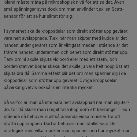
ibland måste mäta på mikroskopisk nivå för att se det. Även
små spänningar syns dock om man använder t.ex. en Scatt-
sensor för att se hur siktet rör sig.
I synnerhet ska de kroppsdelar som direkt stöttar upp geväret
vara helt avslappnade. T.ex. när man skjuter med kudde är det
handen under geväret som är viktigast medan i stående är det
främre handen, underarmen och benet som direkt stöttar upp.
Tänk om ni skulle skjuta vid bord eller med ett stativ, och
bordet/stativet börjar skaka; det skulle ju vara helt hopplöst att
skjuta bra då. Samma effekt blir det om man spänner sig i de
kroppsdelar som stöttar upp geväret. Övriga kroppsdelar
påverkar givetvis också men inte lika mycket.
Så varför är man då inte bara helt avslappnad när man skjuter?
Jo, för då skulle man i regel falla ihop som ett benrangel. T.ex. i
stående så behöver vi alltså använda vissa muskler för att
stötta upp kroppen. Därför behöver man istället vara lite
strategisk med vilka muskler man spänner och hur mycket man