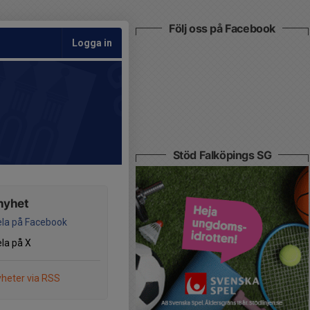
Följ oss på Facebook
Logga in
Stöd Falköpings SG
nyhet
la på Facebook
la på X
heter via RSS