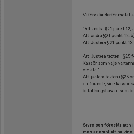
Vi föreslår därför mötet at
”Att: ändra §21 punkt 12, a
Att: ändra §21 punkt 12, b)
Att: Justera §21 punkt 12, b)
Att: Justera texten i §25 f
Kassör som väljs vartanna
etc etc."
Att: justera texten i §25 a
ordförande, vice kassör s
befattningshavare som be
Styrelsen föreslår att vi
men är emot att ha vice 