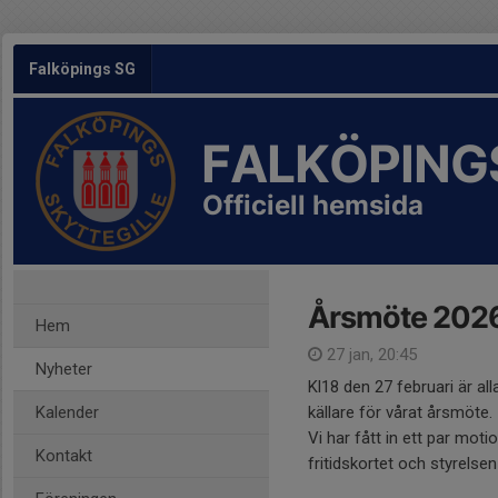
Falköpings SG
FALKÖPING
Officiell hemsida
Årsmöte 202
Hem
27 jan, 20:45
Nyheter
Kl18 den 27 februari är al
Kalender
källare för vårat årsmöte.
Vi har fått in ett par moti
Kontakt
fritidskortet och styrelse