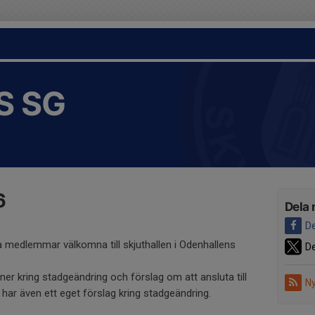
S SG
6
Dela 
De
la medlemmar välkomna till skjuthallen i Odenhallens
De
oner kring stadgeändring och förslag om att ansluta till
Ny
n har även ett eget förslag kring stadgeändring.