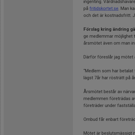
ingenting. Vårdnadshavare
på
fritidskortet.se
. Man ka
och det är kostnadsfritt.
Förslag kring ändring g
ge medlemmar möjlighet ti
årsmötet även om man int
Därför föreslår jag mötet a
“Medlem som har betalat f
lägst 7år har rösträtt på 
Årsmötet består av närva
medlemmen företrädas a
företräder under faststäl
Ombud får enbart företrä
Mötet är beslutsmässigt