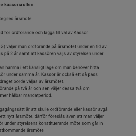
de kassörsrollen:
tegilles årsmöte:
d för ordförande och lägga till val av Kassör
FSG) väljer man ordförande på årsmötet under en tid av
ljs på 2 år samt att kassören väljs av styrelsen under
kan hamna i ett känsligt läge om man behöver hitta
ör under samma år. Kassör är också ett så pass
pdraget borde väljas av årsmötet.
örande på två år och sen väljer dessa två om
n mer hållbar mandatperiod.
gagångssätt är att skulle ordförande eller kassör avgå
 ett nytt årsmöte, därför föreslås även att man väljer
ör under styrelsens konstituerande möte som går in
nästkommande årsmöte.