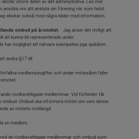
 sköter större delen av det administrativa. Läs mer
n ansöka om att ansluta sin förening när som helst
 Jag skickar också med några bilder med information.
ällande ombud på årsmötet:
Jag anser det rimligt att
ll att kunna bli representerade under
e har möjlighet att närvara exempelvis pga sjukdom.
tt ändra §17 till:
örfallna medlemsavgifter och under mötesåret fyller
årsmötet.
rande röstberättigade medlemmar. Vid förhinder får
v ombud. Ombud ska informera mötet om vem denne
lande av mötets röstlängd.
da en medlem.
 med de röstberättigade medlemmar och ombud som