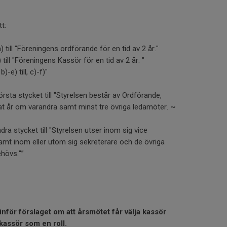
t:
) till "Föreningens ordförande för en tid av 2 år."
 till "Föreningens Kassör för en tid av 2 år. "
-e) till, c)-f)"
örsta stycket till "Styrelsen består av Ordförande,
t år om varandra samt minst tre övriga ledamöter. ~
ndra stycket till "Styrelsen utser inom sig vice
amt inom eller utom sig sekreterare och de övriga
hövs."”
 inför förslaget om att årsmötet får välja kassör
kassör som en roll.