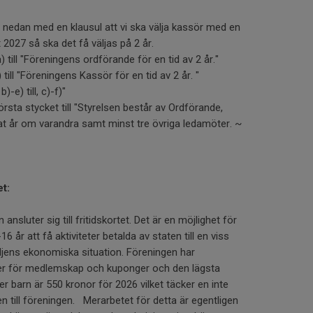
 nedan med en klausul att vi ska välja kassör med en
 2027 så ska det få väljas på 2 år.
) till "Föreningens ordförande för en tid av 2 år."
 till "Föreningens Kassör för en tid av 2 år. "
-e) till, c)-f)"
örsta stycket till "Styrelsen består av Ordförande,
t år om varandra samt minst tre övriga ledamöter. ~
et:
ansluter sig till fritidskortet. Det är en möjlighet för
-16 år att få aktiviteter betalda av staten till en viss
ens ekonomiska situation. Föreningen har
ter för medlemskap och kuponger och den lägsta
er barn är 550 kronor för 2026 vilket täcker en inte
n till föreningen. Merarbetet för detta är egentligen