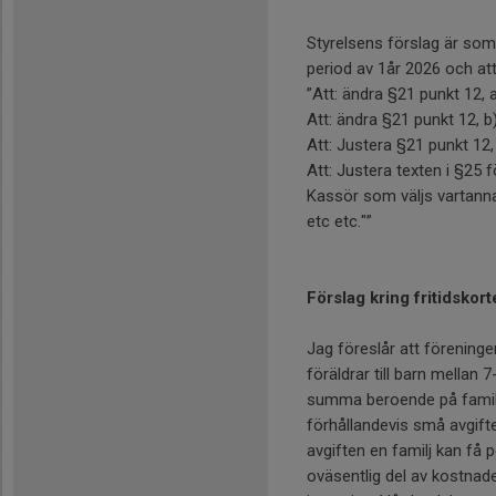
Styrelsens förslag är som
period av 1år 2026 och att
”Att: ändra §21 punkt 12, a
Att: ändra §21 punkt 12, b)
Att: Justera §21 punkt 12, b)
Att: Justera texten i §25 f
Kassör som väljs vartanna
etc etc."”
Förslag kring fritidskort
Jag föreslår att föreningen 
föräldrar till barn mellan 7
summa beroende på familj
förhållandevis små avgif
avgiften en familj kan få p
oväsentlig del av kostnade