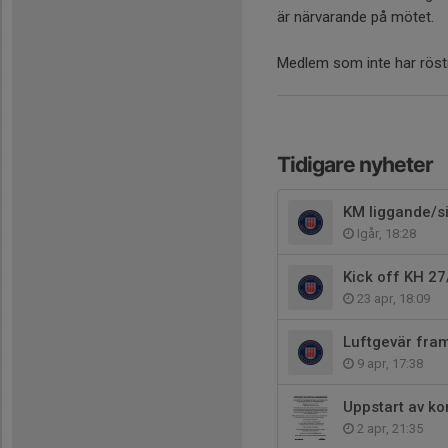
är närvarande på mötet.
Medlem som inte har röstr
Tidigare nyheter
KM liggande/si
Igår, 18:28
Kick off KH 27
23 apr, 18:09
Luftgevär fram 
9 apr, 17:38
Uppstart av ko
2 apr, 21:35