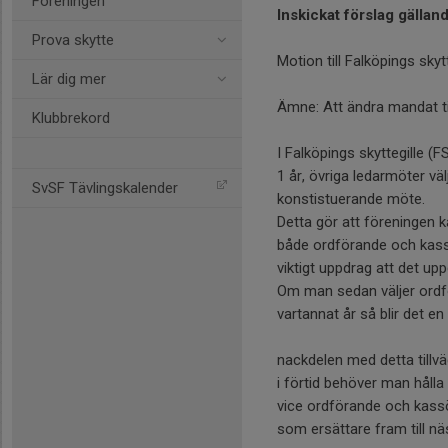
Föreningen
Inskickat förslag gällan
Prova skytte
Motion till Falköpings skyt
Lär dig mer
Ämne: Att ändra mandat ti
Klubbrekord
I Falköpings skyttegille (
1 år, övriga ledarmöter vä
SvSF Tävlingskalender
konstistuerande möte.
Detta gör att föreningen 
både ordförande och kass
viktigt uppdrag att det up
Om man sedan väljer ordf
vartannat år så blir det e
nackdelen med detta tillvä
i förtid behöver man hålla
vice ordförande och kass
som ersättare fram till 